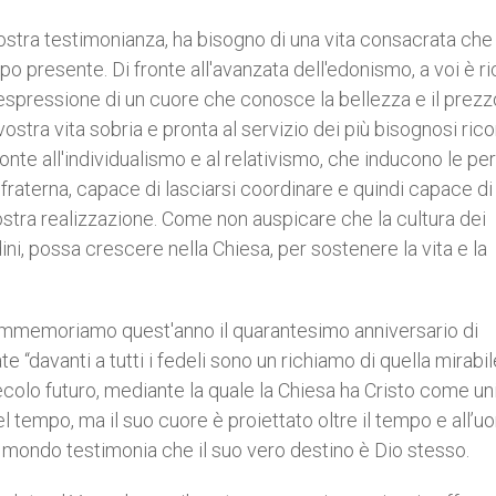
a vostra testimonianza, ha bisogno di una vita consacrata che
po presente. Di fronte all'avanzata dell'edonismo, a voi è r
espressione di un cuore che conosce la bellezza e il prezz
 vostra vita sobria e pronta al servizio dei più bisognosi ric
onte all'individualismo e al relativismo, che inducono le p
 fraterna, capace di lasciarsi coordinare e quindi capace di
stra realizzazione. Come non auspicare che la cultura dei
dini, possa crescere nella Chiesa, per sostenere la vita e la
commemoriamo quest'anno il quarantesimo anniversario di
“davanti a tutti i fedeli sono un richiamo di quella mirabil
ecolo futuro, mediante la quale la Chiesa ha Cristo come un
l tempo, ma il suo cuore è proiettato oltre il tempo e all’
ondo testimonia che il suo vero destino è Dio stesso.