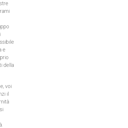
stre
 rami
ruppo
i
ssibile
a e
oprio
i della
e, voi
zi il
rnità
si
à.