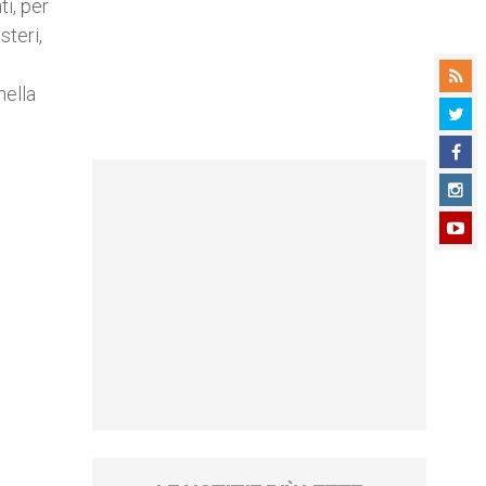
ti, per
steri,
nella