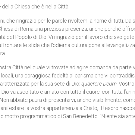
della Chiesa che è nella Città.
ni, che ringrazio per le parole rivoltemi a nome di tutti. D
a Chiesa di Roma una preziosa presenza, anche perché offro
ità del Popolo di Dio. Vi ringrazio per il lavoro che svolgete
ffrontare le sfide che l’odierna cultura pone all’evangelizz
ra.
ostra Città nel quale vi trovate ad agire domanda da parte v
locali, una coraggiosa fedeltà al carisma che vi contraddis
 caratterizzata per la sua sete di Dio:
quaerere Deum
. Vostr
Dio va ascoltato e amato con tutto il cuore, con tutta l’ani
a. Non abbiate paura di presentarvi, anche visibilmente, com
nifestare la vostra appartenenza a Cristo, il tesoro nasco
 noto motto programmatico di San Benedetto: “Niente sia an