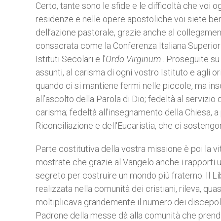
Certo, tante sono le sfide e le difficoltà che voi 
residenze e nelle opere apostoliche voi siete ben
dell’azione pastorale, grazie anche al collegamen
consacrata come la Conferenza Italiana Superiori 
Istituti Secolari e l’
Ordo Virginum
. Proseguite su
assunti, al carisma di ogni vostro Istituto e agli o
quando ci si mantiene fermi nelle piccole, ma insos
all’ascolto della Parola di Dio; fedeltà al servizi
carisma; fedeltà all'insegnamento della Chiesa, a 
Riconciliazione e dell'Eucaristia, che ci sostengono 
Parte costitutiva della vostra missione è poi la 
mostrate che grazie al Vangelo anche i rapporti 
segreto per costruire un mondo più fraterno. Il Lib
realizzata nella comunità dei cristiani, rileva, q
moltiplicava grandemente il numero dei discepoli" 
Padrone della messe dà alla comunità che prende su