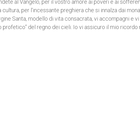
rendete al Vangelo, per il vostro amore ai poveri e ai sofferen
 cultura, per l'incessante preghiera che si innalza dai mona
ergine Santa, modello di vita consacrata, vi accompagni e vi
rofetico” del regno dei cieli. Io vi assicuro il mio ricordo 