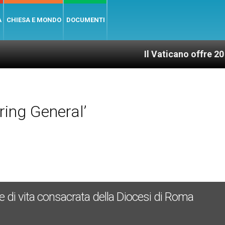
A
CHIESA E MONDO
DOCUMENTI
Il Vaticano offre 20 punti per u
ing General’
e di vita consacrata della Diocesi di Roma