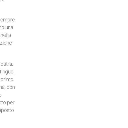
a sempre
no una
 nella
azione
ostra,
tingue.
o primo
ma, con
e
sto per
teposto