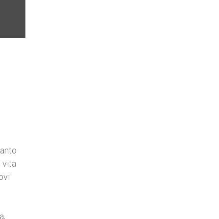
Santo
 vita
ovi
a,