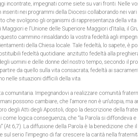
oggi incontrate, impegnati come siete su vari fronti. Nelle vo
 inseriti nei programmi della Diocesi collaborando nei vari
to che svolgono gli organismi di rappresentanza della vita
Maggiori e l’Unione delle Superiore Maggiori d’Italia, il G
 questo cammino rinsaldando la vostra fedeltà agli impegn
rientamenti della Chiesa locale. Tale fedeltà, lo sapete, è po
tituibili fedeltà quotidiane: anzitutto fedeltà alla preghier
o degli uomini e delle donne del nostro tempo, secondo il pr
partire da quello sulla vita consacrata; fedeltà ai sacrament
nelle situazioni difficili della vita.
vita comunitaria. Impegnandovi a realizzare comunità fratern
umani possono cambiare, che l’amore non è un'utopia, ma an
ro degli Atti degli Apostoli, dopo la descrizione della frate
uasi come logica conseguenza, che “la Parola si diffondeva e 
(At 6,7). La diffusione della Parola è la benedizione che il
l serio l'impegno di far crescere la carità nella fraternit