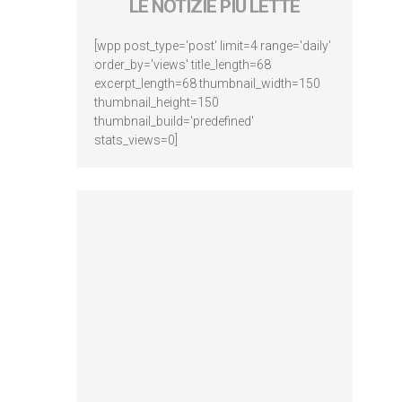
LE NOTIZIE PIÙ LETTE
[wpp post_type='post' limit=4 range='daily'
order_by='views' title_length=68
excerpt_length=68 thumbnail_width=150
thumbnail_height=150
thumbnail_build='predefined'
stats_views=0]