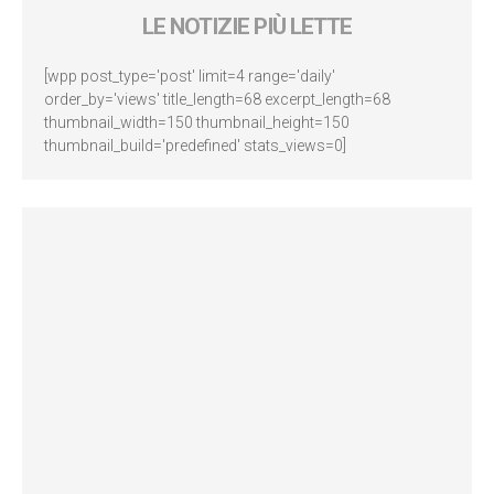
LE NOTIZIE PIÙ LETTE
[wpp post_type='post' limit=4 range='daily'
order_by='views' title_length=68 excerpt_length=68
thumbnail_width=150 thumbnail_height=150
thumbnail_build='predefined' stats_views=0]