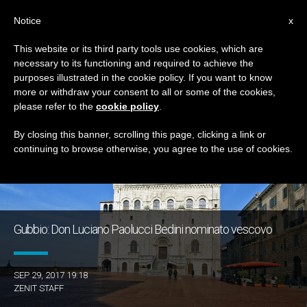
IT
Notice
x
This website or its third party tools use cookies, which are
necessary to its functioning and required to achieve the
TAG
purposes illustrated in the cookie policy. If you want to know
Posts Tagged ‘gubbio’
more or withdraw your consent to all or some of the cookies,
please refer to the
cookie policy
.
By closing this banner, scrolling this page, clicking a link or
continuing to browse otherwise, you agree to the use of cookies.
ULTIME NOTIZIE
Gubbio: Don Luciano Paolucci Bedini nominato vescovo
SEP 29, 2017 19:18
ZENIT STAFF