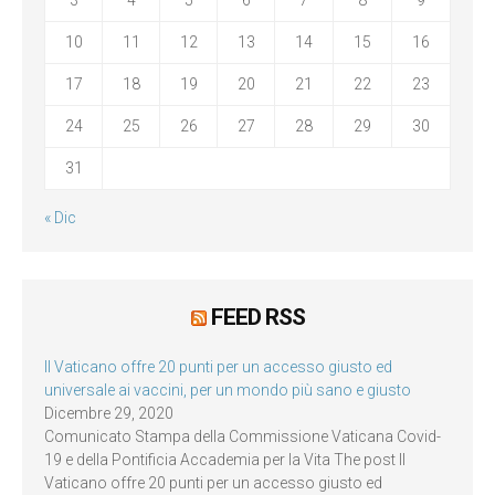
10
11
12
13
14
15
16
17
18
19
20
21
22
23
24
25
26
27
28
29
30
31
« Dic
FEED RSS
Il Vaticano offre 20 punti per un accesso giusto ed
universale ai vaccini, per un mondo più sano e giusto
Dicembre 29, 2020
Comunicato Stampa della Commissione Vaticana Covid-
19 e della Pontificia Accademia per la Vita The post Il
Vaticano offre 20 punti per un accesso giusto ed