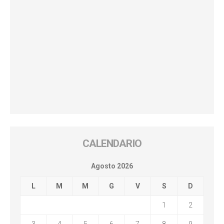
CALENDARIO
Agosto 2026
L
M
M
G
V
S
D
1
2
3
4
5
6
7
8
9