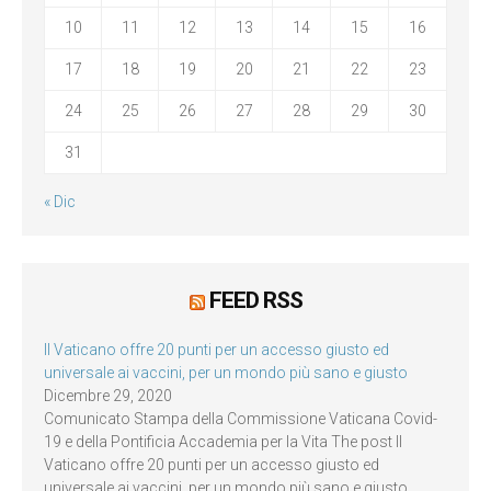
10
11
12
13
14
15
16
17
18
19
20
21
22
23
24
25
26
27
28
29
30
31
« Dic
FEED RSS
Il Vaticano offre 20 punti per un accesso giusto ed
universale ai vaccini, per un mondo più sano e giusto
Dicembre 29, 2020
Comunicato Stampa della Commissione Vaticana Covid-
19 e della Pontificia Accademia per la Vita The post Il
Vaticano offre 20 punti per un accesso giusto ed
universale ai vaccini, per un mondo più sano e giusto