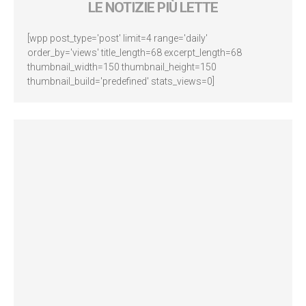
LE NOTIZIE PIÙ LETTE
[wpp post_type='post' limit=4 range='daily'
order_by='views' title_length=68 excerpt_length=68
thumbnail_width=150 thumbnail_height=150
thumbnail_build='predefined' stats_views=0]