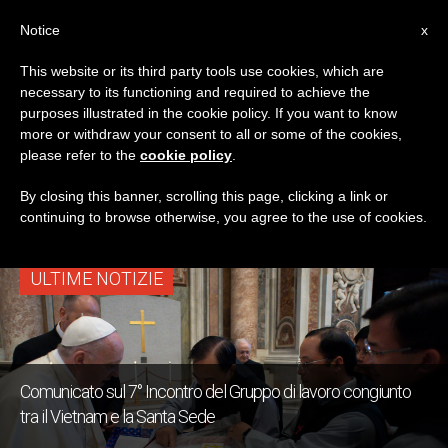
IT
Notice
x
This website or its third party tools use cookies, which are
necessary to its functioning and required to achieve the
TAG
purposes illustrated in the cookie policy. If you want to know
Posts Tagged ‘Gruppo
more or withdraw your consent to all or some of the cookies,
please refer to the
cookie policy
.
Di Lavoro’
By closing this banner, scrolling this page, clicking a link or
continuing to browse otherwise, you agree to the use of cookies.
ULTIME NOTIZIE
Comunicato sul 7° Incontro del Gruppo di lavoro congiunto
tra il Vietnam e la Santa Sede