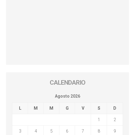
CALENDARIO
Agosto 2026
L
M
M
G
V
S
D
1
2
3
4
5
6
7
8
9