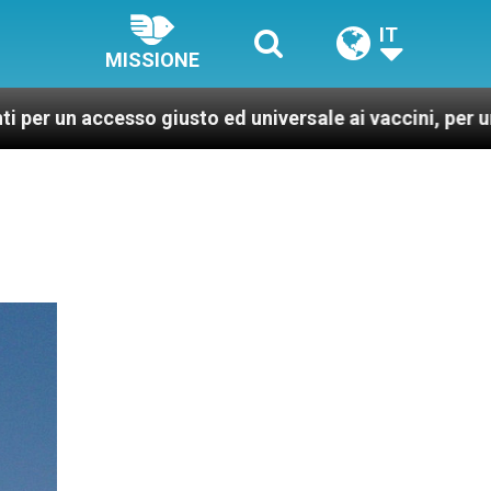
IT
MISSIONE
 giusto ed universale ai vaccini, per un mondo più sano