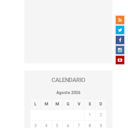
CALENDARIO
Agosto 2026
L
M
M
G
V
S
D
1
2
3
4
5
6
7
8
9