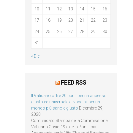
10
11
12
13
14
15
16
17
18
19
20
21
22
23
24
25
26
27
28
29
30
31
« Dic
FEED RSS
Il Vaticano offre 20 punti per un accesso
giusto ed universale ai vaccini, per un
mondo più sano e giusto
Dicembre 29,
2020
Comunicato Stampa della Commissione
Vaticana Covid-19 e della Pontificia
Accademia per la Vita The post Il Vaticano