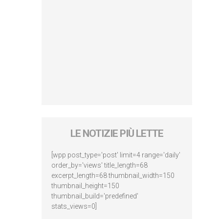
LE NOTIZIE PIÙ LETTE
[wpp post_type='post' limit=4 range='daily'
order_by='views' title_length=68
excerpt_length=68 thumbnail_width=150
thumbnail_height=150
thumbnail_build='predefined'
stats_views=0]