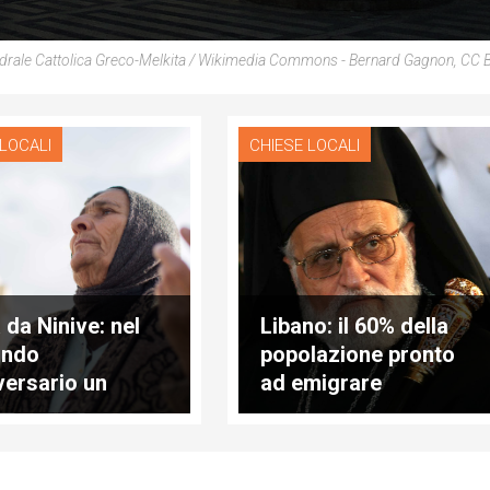
rale Cattolica Greco-Melkita / Wikimedia Commons - Bernard Gagnon, CC 
 LOCALI
CHIESE LOCALI
 da Ninive: nel
Libano: il 60% della
ondo
popolazione pronto
versario un
ad emigrare
egrinaggio al
no Amore