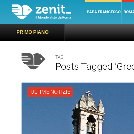
PAPA FRANCESCO
ROM
PRIMO PIANO
TAG
Posts Tagged ‘grec
ULTIME NOTIZIE