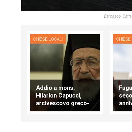
Damasco, Catted
CHIESE LOCALI
CHIESE
Addio a mons.
Fuga
Hilarion Capucci,
sec
arcivescovo greco-
anni
melchita
pell
Divi