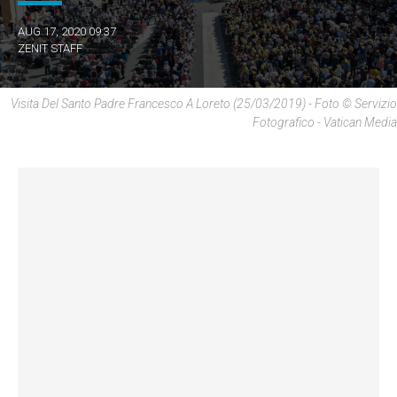
AUG 17, 2020 09:37
ZENIT STAFF
Visita Del Santo Padre Francesco A Loreto (25/03/2019) - Foto © Servizio
Fotografico - Vatican Media