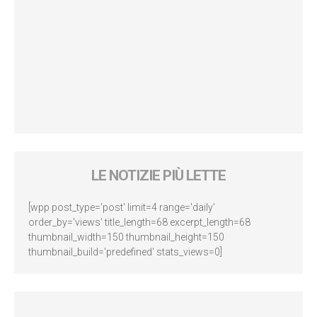
LE NOTIZIE PIÙ LETTE
[wpp post_type='post' limit=4 range='daily'
order_by='views' title_length=68 excerpt_length=68
thumbnail_width=150 thumbnail_height=150
thumbnail_build='predefined' stats_views=0]