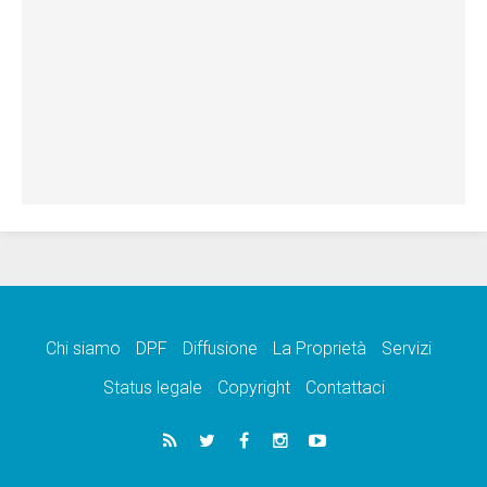
Chi siamo
DPF
Diffusione
La Proprietà
Servizi
Status legale
Copyright
Contattaci