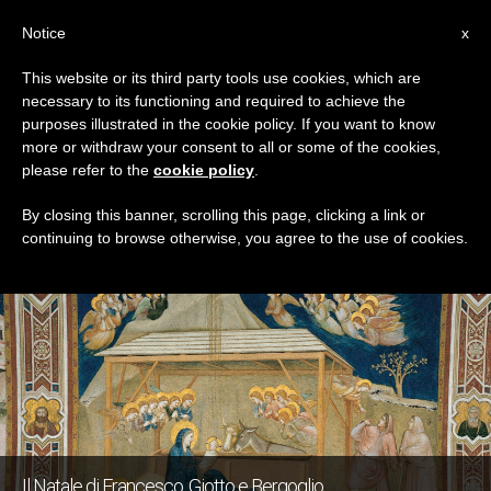
IT
Notice
x
This website or its third party tools use cookies, which are
necessary to its functioning and required to achieve the
TAG
purposes illustrated in the cookie policy. If you want to know
Posts Tagged ‘giotto’
more or withdraw your consent to all or some of the cookies,
please refer to the
cookie policy
.
By closing this banner, scrolling this page, clicking a link or
continuing to browse otherwise, you agree to the use of cookies.
ULTIME NOTIZIE
Il Natale di Francesco, Giotto e Bergoglio