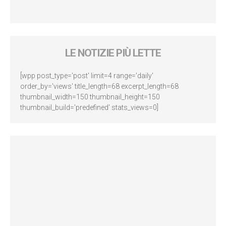
LE NOTIZIE PIÙ LETTE
[wpp post_type='post' limit=4 range='daily'
order_by='views' title_length=68 excerpt_length=68
thumbnail_width=150 thumbnail_height=150
thumbnail_build='predefined' stats_views=0]