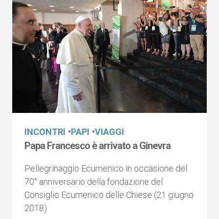
INCONTRI
•
PAPI
•
VIAGGI
Papa Francesco è arrivato a Ginevra
Pellegrinaggio Ecumenico in occasione del
70° anniversario della fondazione del
Consiglio Ecumenico delle Chiese (21 giugno
2018)