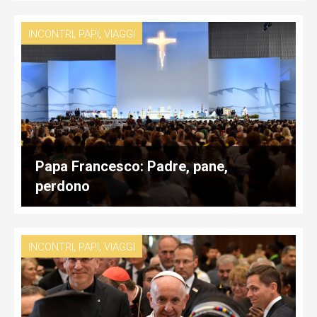
,
,
INCONTRI
PAPI
VIAGGI
Papa Francesco: Padre, pane,
perdono
,
,
INCONTRI
PAPI
VIAGGI