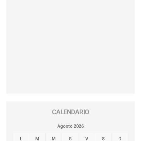
CALENDARIO
Agosto 2026
L
M
M
G
V
S
D