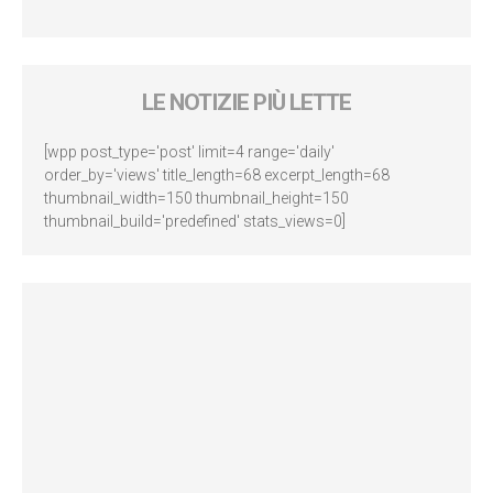
LE NOTIZIE PIÙ LETTE
[wpp post_type='post' limit=4 range='daily'
order_by='views' title_length=68 excerpt_length=68
thumbnail_width=150 thumbnail_height=150
thumbnail_build='predefined' stats_views=0]