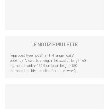
LE NOTIZIE PIÙ LETTE
[wpp post_type='post' limit=4 range='daily'
order_by='views' title_length=68 excerpt_length=68
thumbnail_width=150 thumbnail_height=150
thumbnail_build='predefined' stats_views=0]