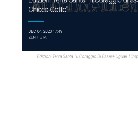
Edizioni Terra Santa: “Il Coraggio di 
Chicco Cotto”
DEC 04, 2020 17:49
ZENIT STAFF
Edizioni Terra Santa, "Il Coraggio Di Essere Uguali. L'