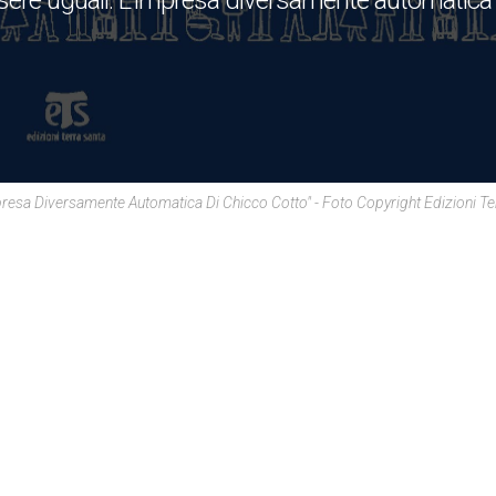
essere uguali. L’impresa diversamente automatica 
impresa Diversamente Automatica Di Chicco Cotto" - Foto Copyright Edizioni Te