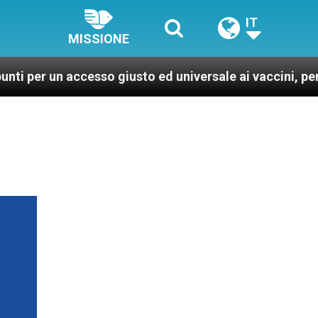
IT
MISSIONE
ccesso giusto ed universale ai vaccini, per un mondo pi