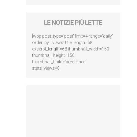
LE NOTIZIE PIÙ LETTE
[wpp post_type='post' limit=4 range='daily'
order_by='views' title_length=68
excerpt_length=68 thumbnail_width=150
thumbnail_height=150
thumbnail_build='predefined'
stats_views=0]