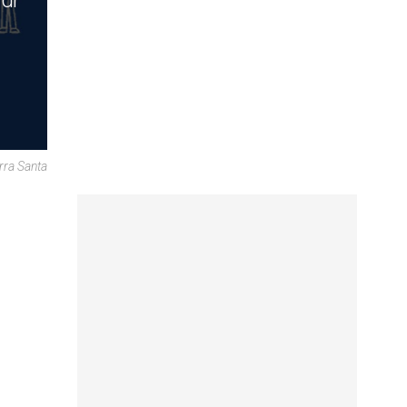
di
rra Santa