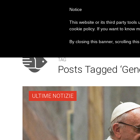
Notice
PAPA FRANCESCO
ROM
This website or its third party tools
cookie policy. If you want to know m
do più sano e giusto
LEV: “Papa Francesco. Un u
PRIMO PIANO
By closing this banner, scrolling thi
TAG
Posts Tagged ‘gene
ULTIME NOTIZIE