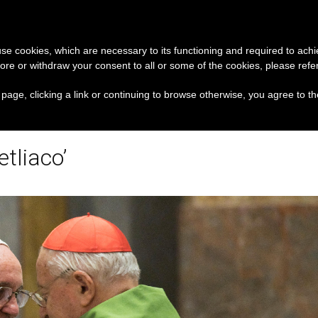
A
CHIESA E MONDO
DOCUMENTI
 use cookies, which are necessary to its functioning and required to achi
ore or withdraw your consent to all or some of the cookies, please refe
omo di parola”, dietro le quinte dell’omonimo film di
s page, clicking a link or continuing to browse otherwise, you agree to t
tliaco’