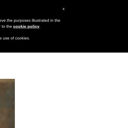
IT
x
MISSIONE
eve the purposes illustrated in the
r to the
cookie policy
.
 Wim Wenders
Lunedì 4 gennaio 2021: Possesso 
he use of cookies.