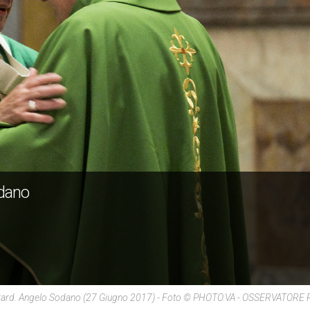
odano
Card. Angelo Sodano (27 Giugno 2017) - Foto © PHOTO.VA - OSSERVATOR