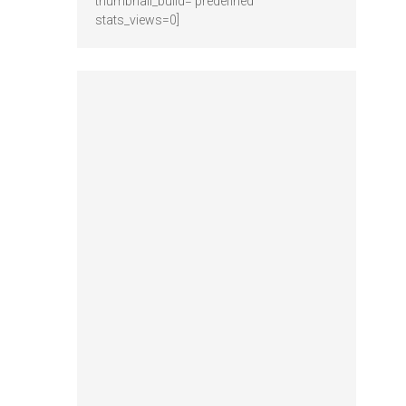
thumbnail_build='predefined'
stats_views=0]