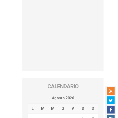
CALENDARIO
Agosto 2026
L
M
M
G
V
S
D