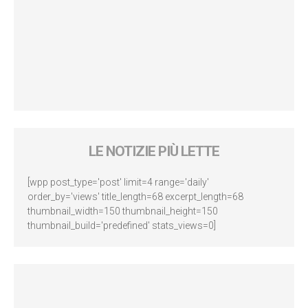
LE NOTIZIE PIÙ LETTE
[wpp post_type='post' limit=4 range='daily'
order_by='views' title_length=68 excerpt_length=68
thumbnail_width=150 thumbnail_height=150
thumbnail_build='predefined' stats_views=0]