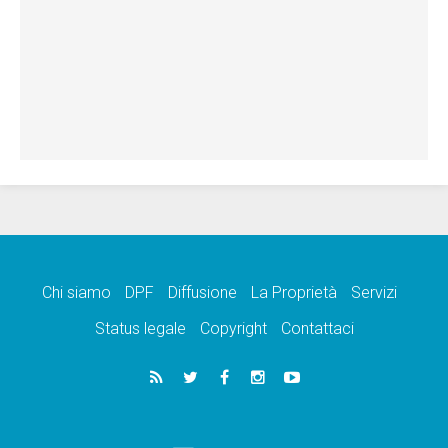
Chi siamo
DPF
Diffusione
La Proprietà
Servizi
Status legale
Copyright
Contattaci