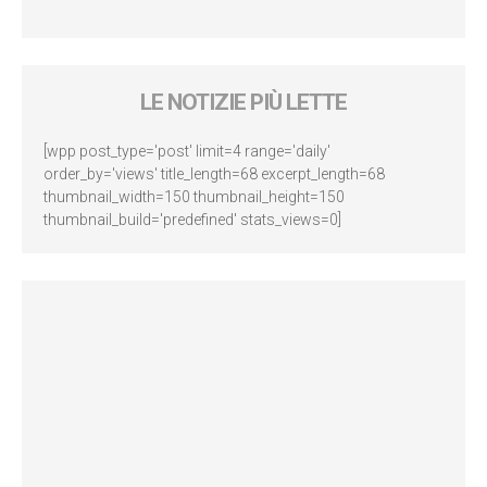
LE NOTIZIE PIÙ LETTE
[wpp post_type='post' limit=4 range='daily'
order_by='views' title_length=68 excerpt_length=68
thumbnail_width=150 thumbnail_height=150
thumbnail_build='predefined' stats_views=0]