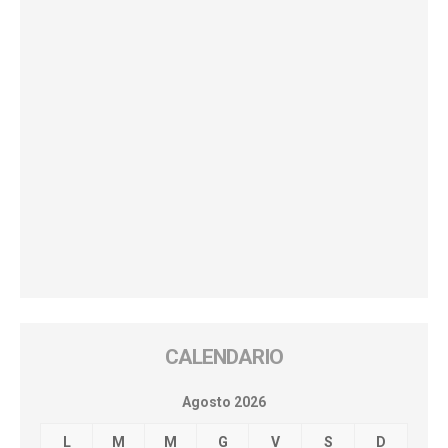
CALENDARIO
Agosto 2026
L
M
M
G
V
S
D