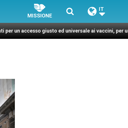
IT
MISSIONE
so giusto ed universale ai vaccini, per un mondo più sa