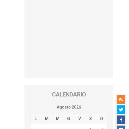
CALENDARIO
Agosto 2026
L
M
M
G
V
S
D