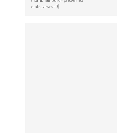
thumbnail_build='predefined'
stats_views=0]