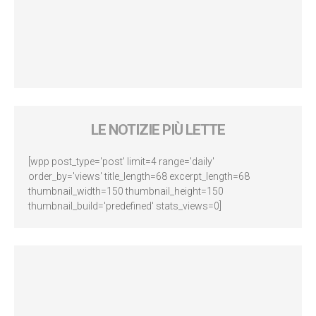
LE NOTIZIE PIÙ LETTE
[wpp post_type='post' limit=4 range='daily'
order_by='views' title_length=68 excerpt_length=68
thumbnail_width=150 thumbnail_height=150
thumbnail_build='predefined' stats_views=0]