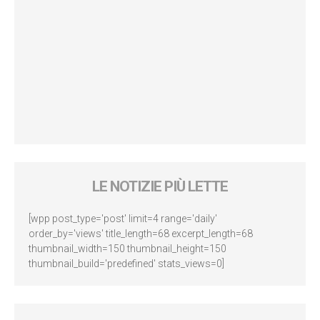
LE NOTIZIE PIÙ LETTE
[wpp post_type='post' limit=4 range='daily'
order_by='views' title_length=68 excerpt_length=68
thumbnail_width=150 thumbnail_height=150
thumbnail_build='predefined' stats_views=0]