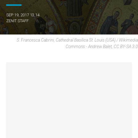
SEP 19, 2017 13:14
ZENIT STAFF
S. Francesca Cabrini, Cathedral Basilica St. Louis (USA) / Wikimedia
Commons - Andrew Balet, CC BY-SA 3.0