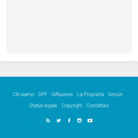
Chi siamo
DPF
Diffusione
La Proprietà
Servizi
Status legale
Copyright
Contattaci