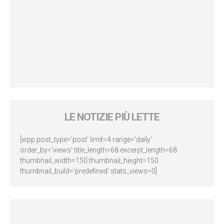
LE NOTIZIE PIÙ LETTE
[wpp post_type='post' limit=4 range='daily'
order_by='views' title_length=68 excerpt_length=68
thumbnail_width=150 thumbnail_height=150
thumbnail_build='predefined' stats_views=0]