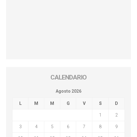
CALENDARIO
Agosto 2026
L
M
M
G
V
S
D
1
2
3
4
5
6
7
8
9