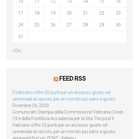
10
11
12
13
14
15
16
17
18
19
20
21
22
23
24
25
26
27
28
29
30
31
« Dic
FEED RSS
Il Vaticano offre 20 punti per un accesso giusto ed
universale ai vaccini, per un mondo più sano e giusto
Dicembre 29, 2020
Comunicato Stampa della Commissione Vaticana Covid-
19 e della Pontificia Accademia per la Vita The post Il
Vaticano offre 20 punti per un accesso giusto ed
universale ai vaccini, per un mondo più sano e giusto
appeared first on ZENIT - Italiano.