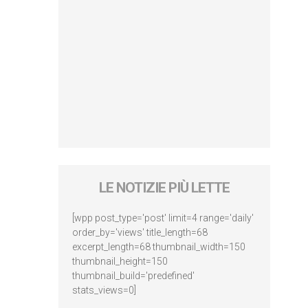
LE NOTIZIE PIÙ LETTE
[wpp post_type='post' limit=4 range='daily'
order_by='views' title_length=68
excerpt_length=68 thumbnail_width=150
thumbnail_height=150
thumbnail_build='predefined'
stats_views=0]