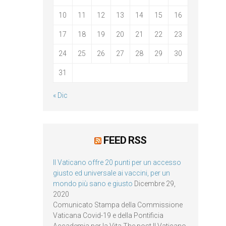
10
11
12
13
14
15
16
17
18
19
20
21
22
23
24
25
26
27
28
29
30
31
« Dic
FEED RSS
Il Vaticano offre 20 punti per un accesso
giusto ed universale ai vaccini, per un
mondo più sano e giusto
Dicembre 29,
2020
Comunicato Stampa della Commissione
Vaticana Covid-19 e della Pontificia
Accademia per la Vita The post Il Vaticano