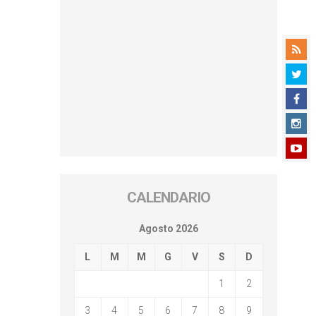
CALENDARIO
Agosto 2026
L
M
M
G
V
S
D
1
2
3
4
5
6
7
8
9