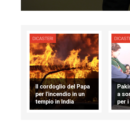
DICASTERI
DICAST
Il cordoglio del Papa
Paki
per l'incendio in un
a so
tempio in India
per i