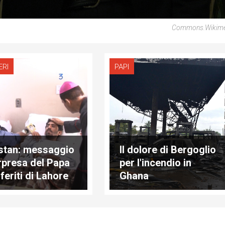
Commons.wikime
ERI
PAPI
stan: messaggio
Il dolore di Bergoglio
rpresa del Papa
per l'incendio in
 feriti di Lahore
Ghana