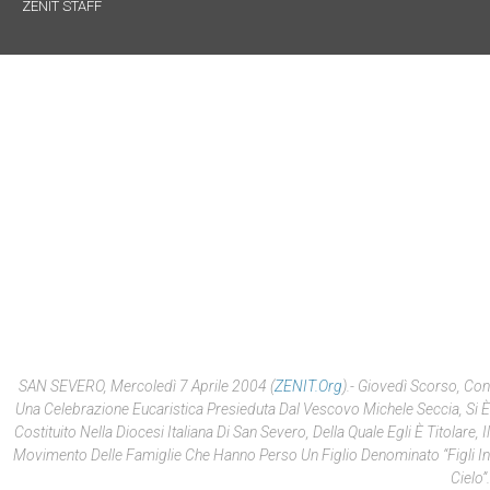
ZENIT STAFF
SAN SEVERO, Mercoledì 7 Aprile 2004 (
ZENIT.org
).- Giovedì Scorso, Con
Una Celebrazione Eucaristica Presieduta Dal Vescovo Michele Seccia, Si È
Costituito Nella Diocesi Italiana Di San Severo, Della Quale Egli È Titolare, Il
Movimento Delle Famiglie Che Hanno Perso Un Figlio Denominato “Figli In
Cielo”.