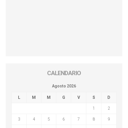
CALENDARIO
Agosto 2026
L
M
M
G
V
S
D
1
2
3
4
5
6
7
8
9