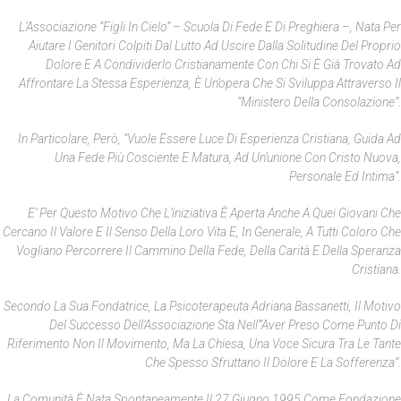
L’Associazione “Figli In Cielo” – Scuola Di Fede E Di Preghiera –, Nata Per
Aiutare I Genitori Colpiti Dal Lutto Ad Uscire Dalla Solitudine Del Proprio
Dolore E A Condividerlo Cristianamente Con Chi Si È Già Trovato Ad
Affrontare La Stessa Esperienza, È Un’opera Che Si Sviluppa Attraverso Il
“ministero Della Consolazione”.
In Particolare, Però, “vuole Essere Luce Di Esperienza Cristiana, Guida Ad
Una Fede Più Cosciente E Matura, Ad Un’unione Con Cristo Nuova,
Personale Ed Intima”.
E’ Per Questo Motivo Che L’iniziativa È Aperta Anche A Quei Giovani Che
Cercano Il Valore E Il Senso Della Loro Vita E, In Generale, A Tutti Coloro Che
Vogliano Percorrere Il Cammino Della Fede, Della Carità E Della Speranza
Cristiana.
Secondo La Sua Fondatrice, La Psicoterapeuta Adriana Bassanetti, Il Motivo
Del Successo Dell’Associazione Sta Nell’“aver Preso Come Punto Di
Riferimento Non Il Movimento, Ma La Chiesa, Una Voce Sicura Tra Le Tante
Che Spesso Sfruttano Il Dolore E La Sofferenza”.
La Comunità È Nata Spontaneamente Il 27 Giugno 1995 Come Fondazione