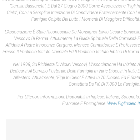
“Camilla Bassanetti”, E Dal 27 Giugno 2000 Come Associazione “Figli In
Cielo”, Con La Semplice Intenzione Di Condividere Fraternamente Con Le
Famiglie Colpite Dal Lutto I Momenti Di Maggiore Difficoltà.
L’Associazione È Stata Riconosciuta Da Monsignor Silvio Cesare Bonicelli,
Vescovo Di Parma. Attualmente, La Guida Spirituale Della Comunità È
Affidata A Padre Innocenzo Gargano, Monaco Camaldolese E Professore
Presso Il Pontificio Istituto Orientale Ed Il Pontificio Istituto Biblico Di Roma.
Nel 1998, Su Richiesta Di Alcuni Vescovi, L’Associazione Ha Iniziato A
Dedicarsi Al Servizio Pastorale Della Famiglia In Varie Diocesi In Italia E
All’estero. Attualmente, “Figli In Cielo” È Attiva In 70 Diocesi Ed È Stata
Contattata Da Più Di 7.000 Le Famiglie.
Per Ulteriori Informazioni, Disponibili In Inglese, Italiano, Spagnolo,
Francese E Portoghese:
Www.figlincielo.it