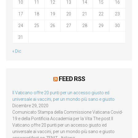
10
11
12
13
14
15
16
17
18
19
20
21
22
23
24
25
26
27
28
29
30
31
« Dic
FEED RSS
Il Vaticano offre 20 punti per un accesso giusto ed
universale ai vaccini, per un mondo più sano e giusto
Dicembre 29, 2020
Comunicato Stampa della Commissione Vaticana Covid-
19 e della Pontificia Accademia per la Vita The post Il
Vaticano offre 20 punti per un accesso giusto ed
universale ai vaccini, per un mondo più sano e giusto