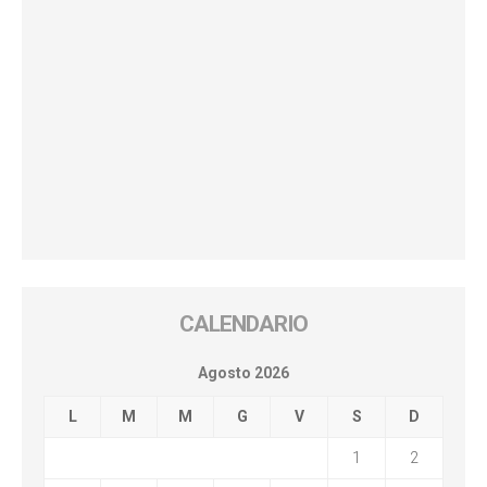
CALENDARIO
Agosto 2026
L
M
M
G
V
S
D
1
2