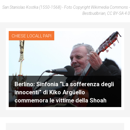
San Stanislao Kostka (1550-1568) - Foto Copyright Wikimedia Commons -
Bestbudbrian, CC BY-SA 4.0
,
CHIESE LOCALI
PAPI
Berlino: Sinfonia “La sofferenza degli
innocenti” di Kiko Argüello
commemora le vittime della Shoah