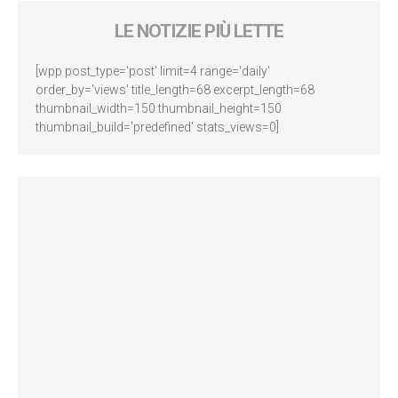
LE NOTIZIE PIÙ LETTE
[wpp post_type='post' limit=4 range='daily'
order_by='views' title_length=68 excerpt_length=68
thumbnail_width=150 thumbnail_height=150
thumbnail_build='predefined' stats_views=0]