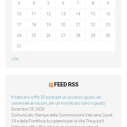
3
4
5
6
7
8
9
10
11
12
13
14
15
16
17
18
19
20
21
22
23
24
25
26
27
28
29
30
31
« Dic
FEED RSS
Il Vaticano offre 20 punti per un accesso giusto ed
universale ai vaccini, per un mondo più sano e giusto
Dicembre 29, 2020
Comunicato Stampa della Commissione Vaticana Covid-
19 e della Pontificia Accademia per la Vita The post Il