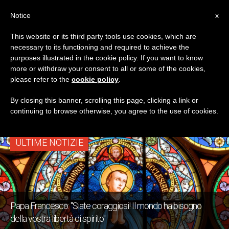
IT
Notice
x
This website or its third party tools use cookies, which are
necessary to its functioning and required to achieve the
TAG
purposes illustrated in the cookie policy. If you want to know
Posts Tagged
more or withdraw your consent to all or some of the cookies,
please refer to the
cookie policy
.
‘essaggio’
By closing this banner, scrolling this page, clicking a link or
continuing to browse otherwise, you agree to the use of cookies.
ULTIME NOTIZIE
Papa Francesco: "Siate coraggiosi! Il mondo ha bisogno
della vostra libertà di spirito"