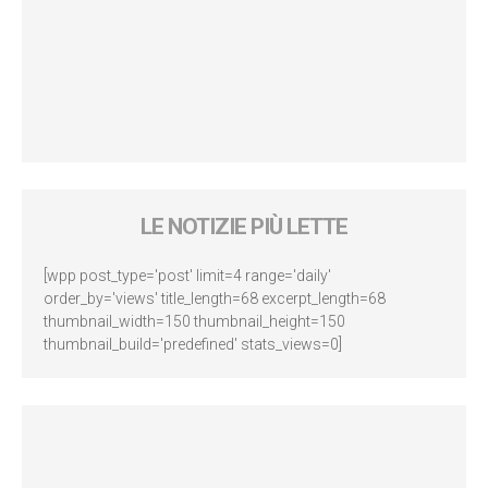
LE NOTIZIE PIÙ LETTE
[wpp post_type='post' limit=4 range='daily'
order_by='views' title_length=68 excerpt_length=68
thumbnail_width=150 thumbnail_height=150
thumbnail_build='predefined' stats_views=0]