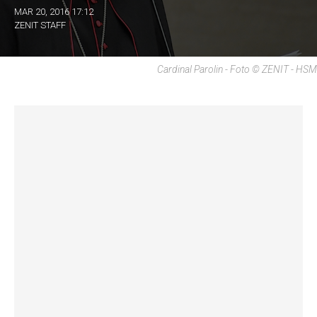
MAR 20, 2016 17:12
ZENIT STAFF
Cardinal Parolin - Foto © ZENIT - HSM