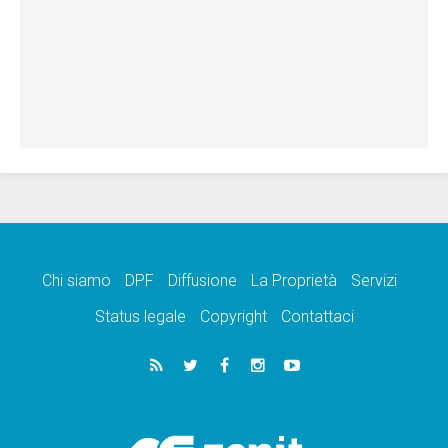
Chi siamo
DPF
Diffusione
La Proprietà
Servizi
Status legale
Copyright
Contattaci