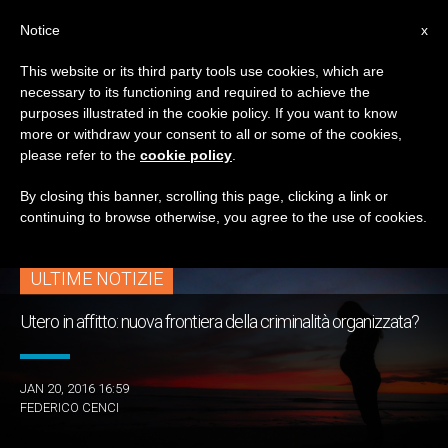
IT
Notice
x
This website or its third party tools use cookies, which are
necessary to its functioning and required to achieve the
TAG
purposes illustrated in the cookie policy. If you want to know
Posts Tagged ‘end
more or withdraw your consent to all or some of the cookies,
please refer to the
cookie policy
.
Slavery’
By closing this banner, scrolling this page, clicking a link or
continuing to browse otherwise, you agree to the use of cookies.
ULTIME NOTIZIE
Utero in affitto: nuova frontiera della criminalità organizzata?
JAN 20, 2016 16:59
FEDERICO CENCI