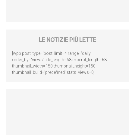
LE NOTIZIE PIÙ LETTE
[wpp post_type='post' limit=4 range='daily'
order_by='views' title_length=68 excerpt_length=68
thumbnail_width=150 thumbnail_height=150
thumbnail_build='predefined' stats_views=0]