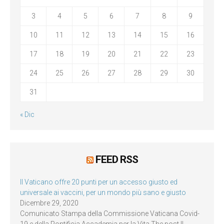
3
4
5
6
7
8
9
10
11
12
13
14
15
16
17
18
19
20
21
22
23
24
25
26
27
28
29
30
31
« Dic
FEED RSS
Il Vaticano offre 20 punti per un accesso giusto ed
universale ai vaccini, per un mondo più sano e giusto
Dicembre 29, 2020
Comunicato Stampa della Commissione Vaticana Covid-
19 e della Pontificia Accademia per la Vita The post Il