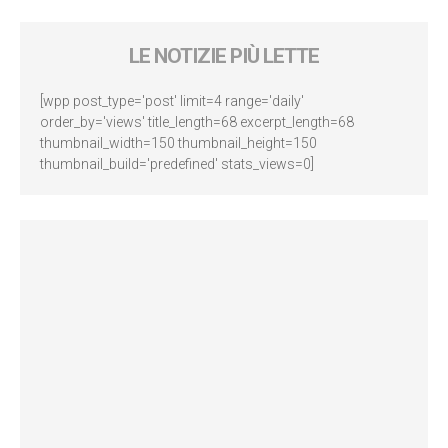
LE NOTIZIE PIÙ LETTE
[wpp post_type='post' limit=4 range='daily'
order_by='views' title_length=68 excerpt_length=68
thumbnail_width=150 thumbnail_height=150
thumbnail_build='predefined' stats_views=0]