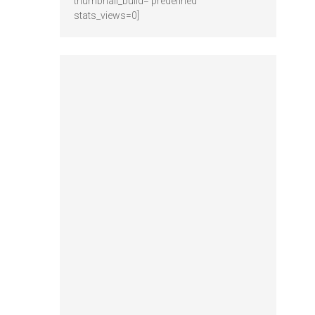
thumbnail_build='predefined'
stats_views=0]