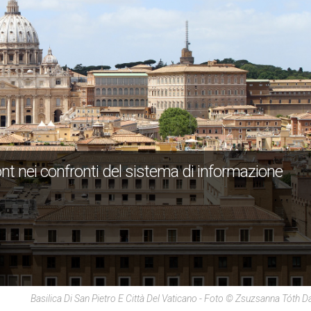
nt nei confronti del sistema di informazione
Basilica Di San Pietro E Città Del Vaticano - Foto © Zsuzsanna Tóth D