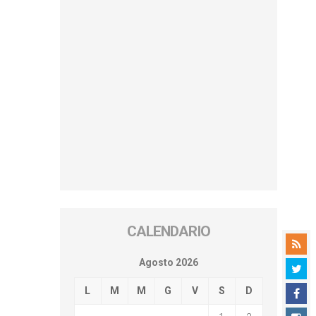
CALENDARIO
Agosto 2026
L
M
M
G
V
S
D