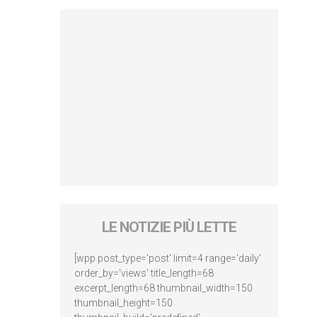
LE NOTIZIE PIÙ LETTE
[wpp post_type='post' limit=4 range='daily'
order_by='views' title_length=68
excerpt_length=68 thumbnail_width=150
thumbnail_height=150