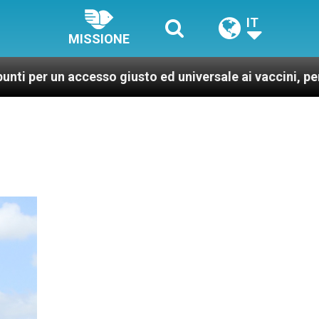
IT
MISSIONE
esso giusto ed universale ai vaccini, per un mondo più 