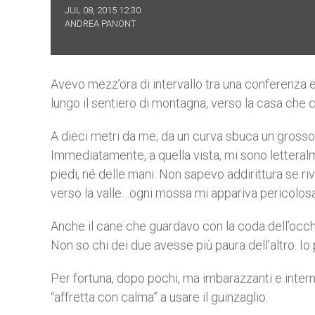
JUL 08, 2015 12:30
ANDREA PANONT
Avevo mezz’ora di intervallo tra una conferenza e
lungo il sentiero di montagna, verso la casa che c
A dieci metri da me, da un curva sbuca un grosso
Immediatamente, a quella vista, mi sono letteralm
piedi, né delle mani. Non sapevo addirittura se ri
verso la valle…ogni mossa mi appariva pericolosa
Anche il cane che guardavo con la coda dell’occh
Non so chi dei due avesse più paura dell’altro. Io
Per fortuna, dopo pochi, ma imbarazzanti e interm
“affretta con calma” a usare il guinzaglio.