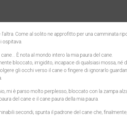
 l’altra. Come al solito ne approfitto per una camminata rip
i ospitava.
 cane… È nota al mondo intero la mia paura del cane.
ente bloccato, irrigidito, incapace di qualsiasi mossa, né d
volgere gli occhi verso il cane o fingere di ignorarlo guarda
.
io, mi è parso molto perplesso, bloccato con la zampa alza
 paura del cane e il cane paura della mia paura.
inabili secondi, spunta il padrone del cane che, finalmente,