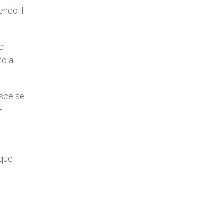
endo il
el
to a
isce se
–
nque