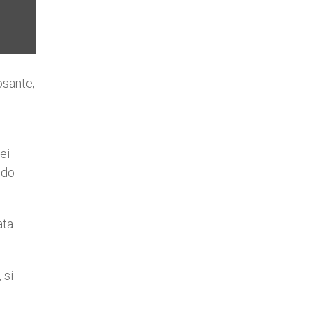
osante,
ei
ndo
ta.
 si