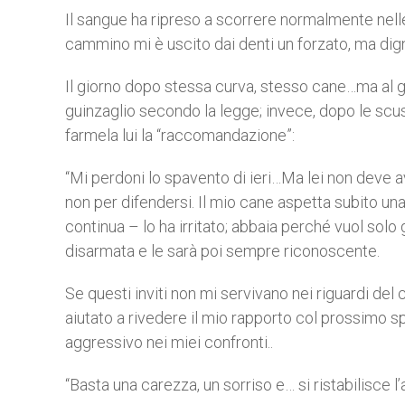
Il sangue ha ripreso a scorrere normalmente nell
cammino mi è uscito dai denti un forzato, ma dign
Il giorno dopo stessa curva, stesso cane…ma al gui
guinzaglio secondo la legge; invece, dopo le scuse 
farmela lui la “raccomandazione”:
“Mi perdoni lo spavento di ieri…Ma lei non deve a
non per difendersi. Il mio cane aspetta subito un
continua – lo ha irritato; abbaia perché vuol so
disarmata e le sarà poi sempre riconoscente.
Se questi inviti non mi servivano nei riguardi d
aiutato a rivedere il mio rapporto col prossimo s
aggressivo
nei miei confronti..
“Basta una carezza, un sorriso e… si ristabilisce l’