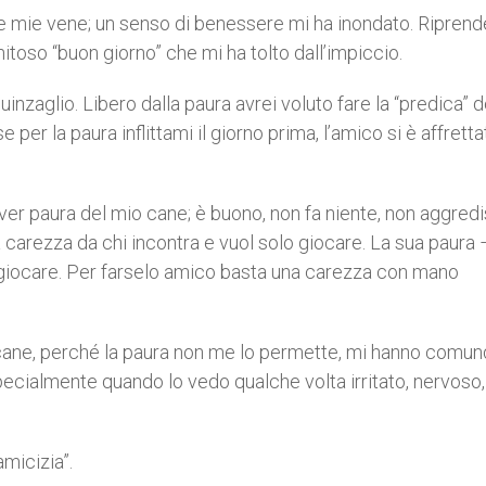
e mie vene; un senso di benessere mi ha inondato. Riprend
itoso “buon giorno” che mi ha tolto dall’impiccio.
nzaglio. Libero dalla paura avrei voluto fare la “predica” d
per la paura inflittami il giorno prima, l’amico si è affretta
ver paura del mio cane; è buono, non fa niente, non aggred
a carezza da chi incontra e vuol solo giocare. La sua paura 
lo giocare. Per farselo amico basta una carezza con mano
el cane, perché la paura non me lo permette, mi hanno comu
pecialmente quando lo vedo qualche volta irritato, nervoso,
amicizia”.