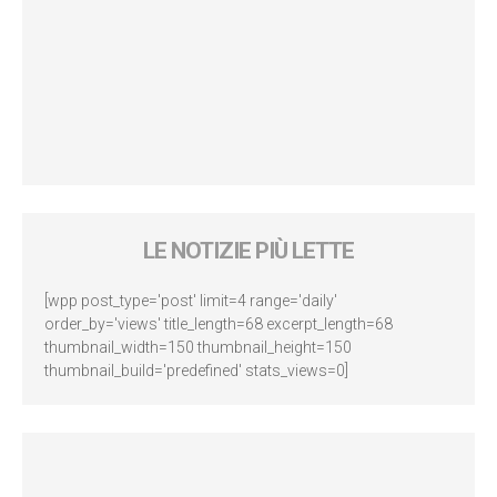
LE NOTIZIE PIÙ LETTE
[wpp post_type='post' limit=4 range='daily'
order_by='views' title_length=68 excerpt_length=68
thumbnail_width=150 thumbnail_height=150
thumbnail_build='predefined' stats_views=0]