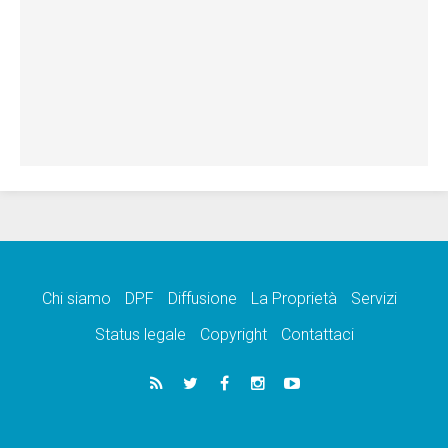
Chi siamo
DPF
Diffusione
La Proprietà
Servizi
Status legale
Copyright
Contattaci