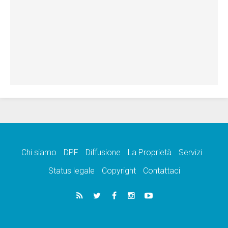
Chi siamo
DPF
Diffusione
La Proprietà
Servizi
Status legale
Copyright
Contattaci