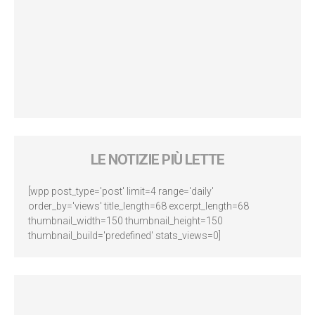
LE NOTIZIE PIÙ LETTE
[wpp post_type='post' limit=4 range='daily'
order_by='views' title_length=68 excerpt_length=68
thumbnail_width=150 thumbnail_height=150
thumbnail_build='predefined' stats_views=0]