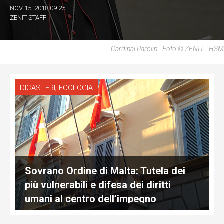
NOV 15, 2018 09:25
ZENIT STAFF
Cardinal Parolin - Foto © ZENIT - HSM
,
DICASTERI
ECOLOGIA
Sovrano Ordine di Malta: Tutela dei
più vulnerabili e difesa dei diritti
umani al centro dell’impegno