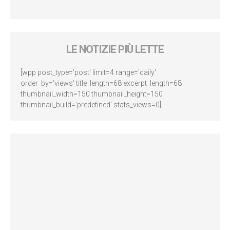
LE NOTIZIE PIÙ LETTE
[wpp post_type='post' limit=4 range='daily'
order_by='views' title_length=68 excerpt_length=68
thumbnail_width=150 thumbnail_height=150
thumbnail_build='predefined' stats_views=0]