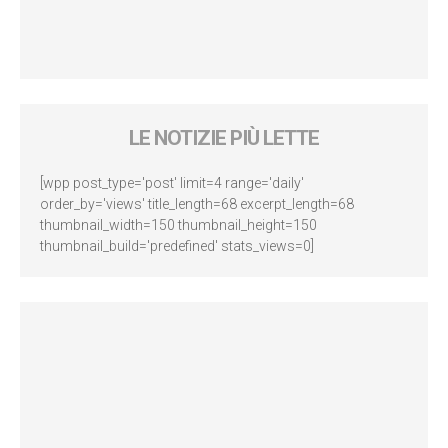
LE NOTIZIE PIÙ LETTE
[wpp post_type='post' limit=4 range='daily'
order_by='views' title_length=68 excerpt_length=68
thumbnail_width=150 thumbnail_height=150
thumbnail_build='predefined' stats_views=0]