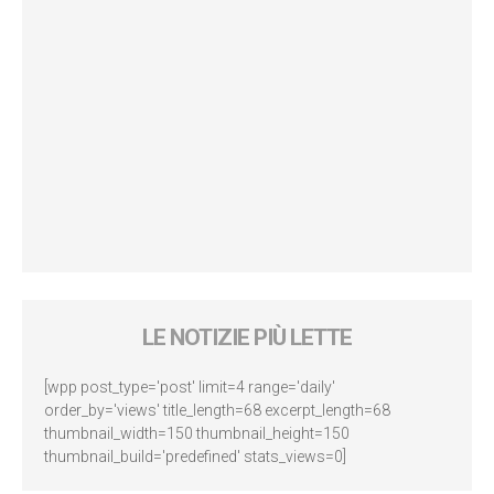
LE NOTIZIE PIÙ LETTE
[wpp post_type='post' limit=4 range='daily'
order_by='views' title_length=68 excerpt_length=68
thumbnail_width=150 thumbnail_height=150
thumbnail_build='predefined' stats_views=0]