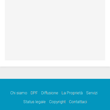
Chi siamo
DPF
Diffusione
La Proprietà
Servizi
Status legale
Copyright
Contattaci