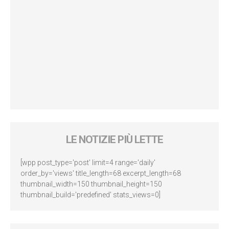
LE NOTIZIE PIÙ LETTE
[wpp post_type='post' limit=4 range='daily'
order_by='views' title_length=68 excerpt_length=68
thumbnail_width=150 thumbnail_height=150
thumbnail_build='predefined' stats_views=0]