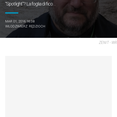
“Spotlight”? La foglia di fico…
MAR 01, 2016 16:38
WŁODZIMIERZ RĘDZIOCH
ZENIT - WR