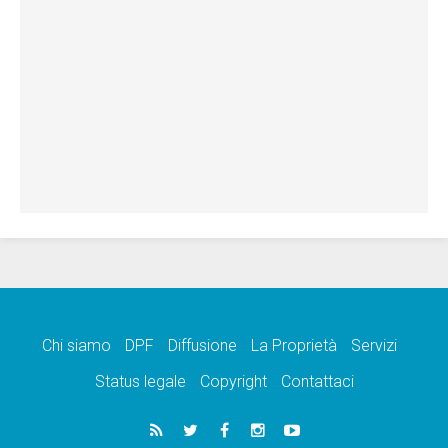
Chi siamo
DPF
Diffusione
La Proprietà
Servizi
Status legale
Copyright
Contattaci