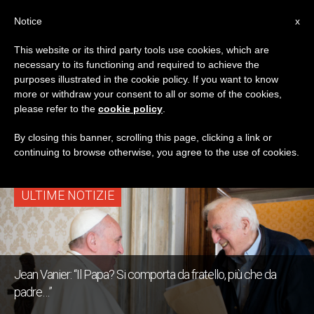
IT
Notice
x
This website or its third party tools use cookies, which are
necessary to its functioning and required to achieve the
TAG
purposes illustrated in the cookie policy. If you want to know
Posts Tagged ‘cultura
more or withdraw your consent to all or some of the cookies,
please refer to the
cookie policy
.
Dello Scarto’
By closing this banner, scrolling this page, clicking a link or
continuing to browse otherwise, you agree to the use of cookies.
ULTIME NOTIZIE
Jean Vanier: “Il Papa? Si comporta da fratello, più che da
padre…”