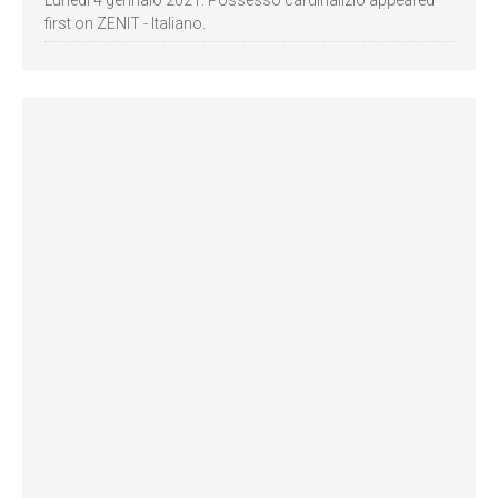
Lunedì 4 gennaio 2021: Possesso cardinalizio appeared
first on ZENIT - Italiano.