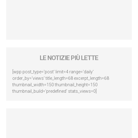
LE NOTIZIE PIÙ LETTE
[wpp post_type='post' limit=4 range='daily'
order_by='views' title_length=68 excerpt_length=68
thumbnail_width=150 thumbnail_height=150
thumbnail_build='predefined' stats_views=0]