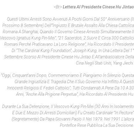
<br>
Lettera Al Presidente Cinese Hu Jintao
Questi Ultimi Arresti Sono Avvenuti A Pochi Giorni Dal 50° Anniversario (il
Prossimo 8 Settembre) Dell’“ingiusto E Brutale Assalto Alla Chiesa Cattolica
Romana A Shanghai, Quando Il Governo Cinese Arrestò Simultaneamente Il
Vescovo Ignatius Kung Pin-Mei”, “21 Sacerdoti, 2 Suore E Circa 300 Cattolici
Romani Perché Praticavano La Loro Religione”, Ha Ricordato Il Presidente
Di “The Cardinal Kung Foundation”, Joseph Kung, In Una Lettera Del 1°
Settembre Scorso Al Presidente Cinese Hu Jintao E All’ambasciatore Della
Cina Negli Stati Uniti, Yang Jiechi.
“Oggi, Cinquant’anni Dopo, Commemoriamo E Piangiamo In Silenzio Questa
Grande Ingiustizia E Tragedia Che Il Suo Governo Ha Inflitto A Questi
Innocenti Religiosi E Fedeli Cattolici”, Tutti Condannati A Pene Da 10 A 30
Anni, “anche Alla Prigione Perpetua”, Ha Ricordato Al Presidente Hu.
Durante La Sua Detenzione, Il Vescovo Kung Pin-Mei (30 Anni In Isolamento
E Due E Mezzo Di Arresti Domiciliari) Fu Creato Cardinale “in Pectore”
(segretamente) Da Papa Giovanni Paolo II Nel 1979. Nel 1991 L’allora
Pontefice Rese Pubblica La Sua Decisione.