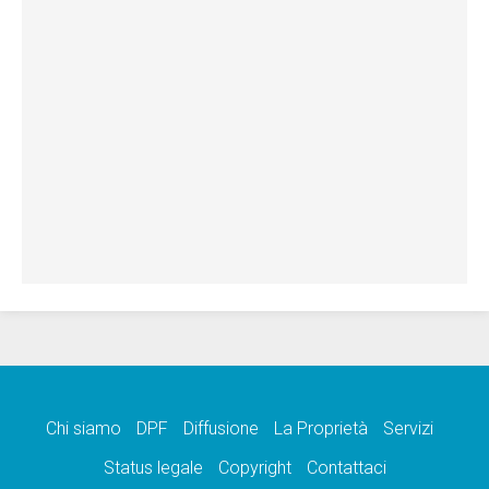
Chi siamo
DPF
Diffusione
La Proprietà
Servizi
Status legale
Copyright
Contattaci