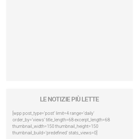
LE NOTIZIE PIÙ LETTE
[wpp post_type='post' limit=4 range='daily'
order_by='views' title_length=68 excerpt_length=68
thumbnail_width=150 thumbnail_height=150
thumbnail_build='predefined' stats_views=0]