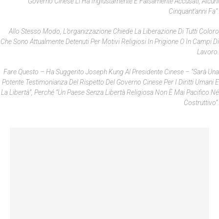
Governo Cinese Li Ha Ingiustamente E Falsamente Accusati, Alcuni
Cinquant’anni Fa”.
Allo Stesso Modo, L’organizzazione Chiede La Liberazione Di Tutti Coloro
Che Sono Attualmente Detenuti Per Motivi Religiosi In Prigione O In Campi Di
Lavoro.
Fare Questo – Ha Suggerito Joseph Kung Al Presidente Cinese – “sarà Una
Potente Testimonianza Del Rispetto Del Governo Cinese Per I Diritti Umani E
La Libertà”, Perché “un Paese Senza Libertà Religiosa Non È Mai Pacifico Né
Costruttivo”.