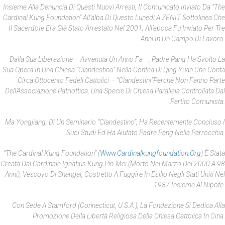
Insieme Alla Denuncia Di Questi Nuovi Arresti, Il Comunicato Inviato Da “The
Cardinal Kung Foundation” All’alba Di Questo Lunedì A ZENIT Sottolinea Che
Il Sacerdote Era Già Stato Arrestato Nel 2001; All’epoca Fu Inviato Per Tre
Anni In Un Campo Di Lavoro.
Dalla Sua Liberazione – Avvenuta Un Anno Fa –, Padre Pang Ha Svolto La
Sua Opera In Una Chiesa “clandestina” Nella Contea Di Qing Yuan Che Conta
Circa Ottocento Fedeli Cattolici – “clandestini”perchè Non Fanno Parte
Dell’Associazione Patriottica, Una Specie Di Chiesa Parallela Controllata Dal
Partito Comunista.
Ma Yongjiang, Di Un Seminario “clandestino”, Ha Recentemente Concluso I
Suoi Studi Ed Ha Aiutato Padre Pang Nella Parrocchia.
“The Cardinal Kung Foundation” (
Www.cardinalkungfoundation.org
) È Stata
Creata Dal Cardinale Ignatius Kung Pin-Mei (morto Nel Marzo Del 2000 A 98
Anni), Vescovo Di Shangai, Costretto A Fuggire In Esilio Negli Stati Uniti Nel
1987 Insieme Al Nipote.
Con Sede A Stamford (Connecticut, U.S.A.), La Fondazione Si Dedica Alla
Promozione Della Libertà Religiosa Della Chiesa Cattolica In Cina.