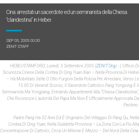
Cina: arrestati un sacerdote ed un seminarista della Chiesa
“clandestina” in Hebei
SEP 05, 2005 00:00
ZENIT STAFF
HEBEI/STAMFORD, Lunedì, 5 Settembre 2005 (
ZENIT.org
).- L’Ufficio Di
Sicurezza Cinese Della Contea Di Qing Yuan Xian – Nella Provincia Di Hebei
– Ha Mobilitato Sette O Otto Furgoni Della Polizia Per Arrestare, Verso Le
15.00 Di Venerdì Scorso, Il Sacerdote Cattolico Pang Yongxing E Il
Seminarista Ma Yongjiang, Entrambi Appartenenti Alla “Chiesa Clandestina”,
Che Riconosce L’autorità Del Papa Ma Non È Ufficialmente Approvata Da
Pechino.
Padre Pang Ha 32 Anni Ed È Originario Del Villaggio Di Pang Qu, Nella
Contea Di Qing Yuan, Nella Suddetta Provincia – La Zona Con La Più Alta
Concentrazione Di Cattolici, Circa Un Milione E Mezzo – Del Nord Della Cina.