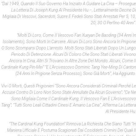
“Dal 1949, Quando Il Suo Governo Ha Iniziato A Guidare La Cina – Prosegue
La Lettera Di Joseph Kung Al Presidente Hu –, Letteralmente Decine Di
Migliaia Di Vescovi, Sacerdoti, Suore E Fedeli Sono Stati Arrestati Per 5, 10,
20, 30 O Perfino 40 Anni”.
“Molti Di Loro, Come Il Vescovo Fan Xueyan De Baoding (34 Anni In
Isolamento), Sono Morti In Carcere. Alcuni Di Loro Sono Ancora In Prigione
O Sono Scomparsi Dopo L’arresto. Molti Sono Stati Liberati Dopo Un Lungo
Periodo Di Detenzione. Alcuni Di Coloro Che Sono Stati Liberati Vivono
Ancora In Cina, Altri Si Trovano In Altre Zone Del Mondo. Alcuni, Come Il
Cardinale Kung Pin-Mei” “e L’Arcivescovo Dominic Tang Yee-Ming Di Canton
(24 Anni In Prigione Senza Processo), Sono Già Morti”, Ha Aggiunto.
Vivi O Morti, Questi Prigionieri “sono Ancora Considerati Criminali Perché Le
Accuse Contro Di Loro Non Sono State Annullate Da Alcun Governo”; “ce Ne
Sono Migliaia Come Il Cardinale Kung, Il Vescovo Fan E L’Arcivescovo
Tang”; “tutti Sono Leali Cittadini Cinesi E Amano La Cina”, Afferma La Lettera
Al Presidente Hu.
“The Cardinal Kung Foundation” Rinnova La Richiesta Che Siano Tutti “in
Maniera Ufficiale E Postuma Scagionati Dai Cosiddetti Crimini Dei Quali Il