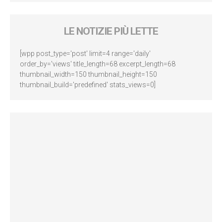
LE NOTIZIE PIÙ LETTE
[wpp post_type='post' limit=4 range='daily'
order_by='views' title_length=68 excerpt_length=68
thumbnail_width=150 thumbnail_height=150
thumbnail_build='predefined' stats_views=0]