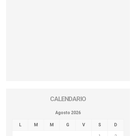
CALENDARIO
Agosto 2026
L
M
M
G
V
S
D