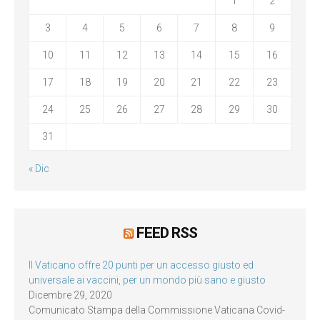
1
2
3
4
5
6
7
8
9
10
11
12
13
14
15
16
17
18
19
20
21
22
23
24
25
26
27
28
29
30
31
« Dic
FEED RSS
Il Vaticano offre 20 punti per un accesso giusto ed
universale ai vaccini, per un mondo più sano e giusto
Dicembre 29, 2020
Comunicato Stampa della Commissione Vaticana Covid-