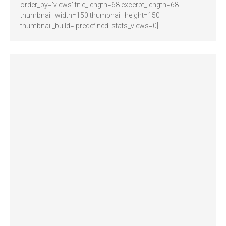
order_by='views' title_length=68 excerpt_length=68
thumbnail_width=150 thumbnail_height=150
thumbnail_build='predefined' stats_views=0]