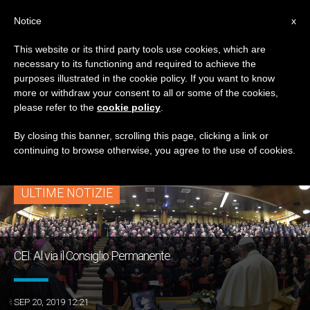
IT
Notice
x
This website or its third party tools use cookies, which are
necessary to its functioning and required to achieve the
TAG
purposes illustrated in the cookie policy. If you want to know
Posts Tagged
more or withdraw your consent to all or some of the cookies,
please refer to the
cookie policy
.
‘consiglio Permanente’
By closing this banner, scrolling this page, clicking a link or
continuing to browse otherwise, you agree to the use of cookies.
ULTIME NOTIZIE
CEI: Al via il Consiglio Permanente
SEP 20, 2019 12:21