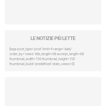
LE NOTIZIE PIÙ LETTE
[wpp post_type='post' limit=4 range='daily'
order_by='views' title_length=68 excerpt_length=68
thumbnail_width=150 thumbnail_height=150
thumbnail_build='predefined' stats_views=0]