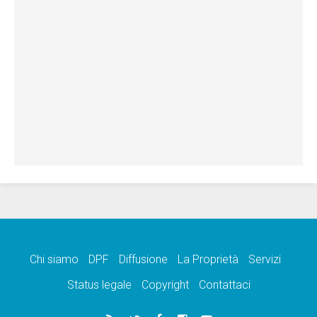
Chi siamo
DPF
Diffusione
La Proprietà
Servizi
Status legale
Copyright
Contattaci