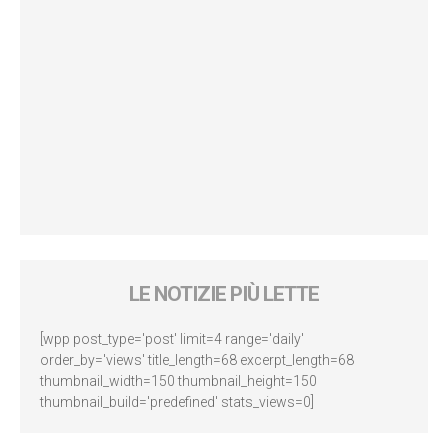
LE NOTIZIE PIÙ LETTE
[wpp post_type='post' limit=4 range='daily'
order_by='views' title_length=68 excerpt_length=68
thumbnail_width=150 thumbnail_height=150
thumbnail_build='predefined' stats_views=0]