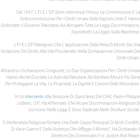
Dal 1997, L’FI E L’OP Sono Intervenuti Presso La Commissione E La
Sottocommissione Per I Diritti Umani Delle Nazioni Unite E Hanno
Sollecitato Il Governo Pakistano Ad Abrogare Tutte Le Leggi Discriminatorie,
Soprattutto La Legge Sulla Blasfemia.
L’FI E L’OP Ritengono Che L’applicazione Della Pena Di Morte Sia Una
Violazione Del Diritto Alla Vita Proclamato Nella Dichiarazione Universale Dei
Diritti Umani.
Attraverso Dichiarazioni Congiunte, Le Due Organizzazioni Per I Diritti Umani
Hanno Anche Esortato Le Autorità Pakistane Ad Adottare Misure Più Serie
Per Proteggere La Vita, Le Proprietà, La Dignità E L’onore Delle Minoranze.
In Un
Intervento
Alla Sessione Di Quest’anno Del CHR, Padre Philippe
LeBlanc, O.P., Ha Affermato Che Alcune Discriminazioni Religiose Si
Iscrivono Nelle Leggi E Sono Radicate Nelle Strutture Sociali.
“L’intolleranza Religiosa Rimane Una Delle Cause Principali Di Molti Conflitti,
Di Varie Guerre E Della Violenza Che Affligge Il Mondo”, Ha Dichiarato Il
Direttore Dei Dominicans For Justice And Peace.