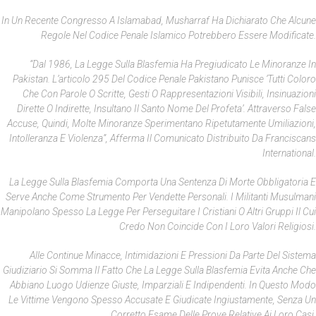
In Un Recente Congresso A Islamabad, Musharraf Ha Dichiarato Che Alcune
Regole Nel Codice Penale Islamico Potrebbero Essere Modificate.
“Dal 1986, La Legge Sulla Blasfemia Ha Pregiudicato Le Minoranze In
Pakistan. L’articolo 295 Del Codice Penale Pakistano Punisce ‘tutti Coloro
Che Con Parole O Scritte, Gesti O Rappresentazioni Visibili, Insinuazioni
Dirette O Indirette, Insultano Il Santo Nome Del Profeta’. Attraverso False
Accuse, Quindi, Molte Minoranze Sperimentano Ripetutamente Umiliazioni,
Intolleranza E Violenza”, Afferma Il Comunicato Distribuito Da Franciscans
International.
La Legge Sulla Blasfemia Comporta Una Sentenza Di Morte Obbligatoria E
Serve Anche Come Strumento Per Vendette Personali. I Militanti Musulmani
Manipolano Spesso La Legge Per Perseguitare I Cristiani O Altri Gruppi Il Cui
Credo Non Coincide Con I Loro Valori Religiosi.
Alle Continue Minacce, Intimidazioni E Pressioni Da Parte Del Sistema
Giudiziario Si Somma Il Fatto Che La Legge Sulla Blasfemia Evita Anche Che
Abbiano Luogo Udienze Giuste, Imparziali E Indipendenti. In Questo Modo
Le Vittime Vengono Spesso Accusate E Giudicate Ingiustamente, Senza Un
Corretto Esame Delle Prove Relative Ai Loro Casi.