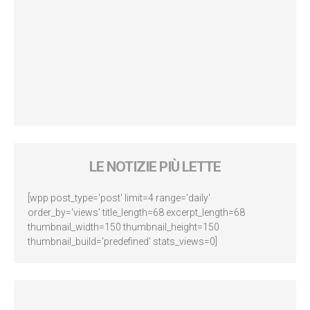
LE NOTIZIE PIÙ LETTE
[wpp post_type='post' limit=4 range='daily'
order_by='views' title_length=68 excerpt_length=68
thumbnail_width=150 thumbnail_height=150
thumbnail_build='predefined' stats_views=0]