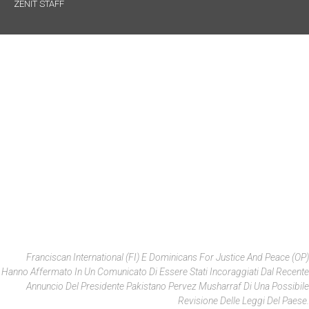
ZENIT STAFF
Franciscan International (FI) E Dominicans For Justice And Peace (OP)
Hanno Affermato In Un Comunicato Di Essere Stati Incoraggiati Dal Recente
Annuncio Del Presidente Pakistano Pervez Musharraf Di Una Possibile
Revisione Delle Leggi Del Paese.