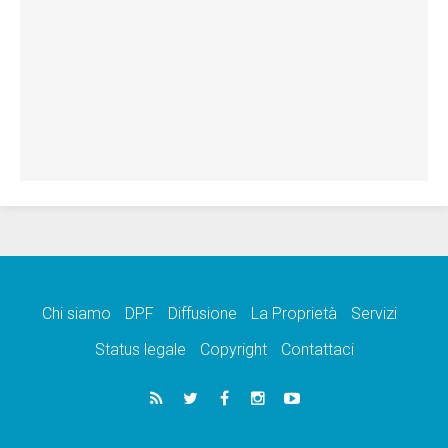
Chi siamo
DPF
Diffusione
La Proprietà
Servizi
Status legale
Copyright
Contattaci