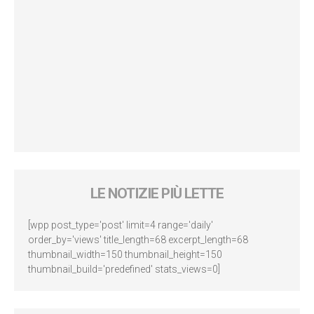
LE NOTIZIE PIÙ LETTE
[wpp post_type='post' limit=4 range='daily'
order_by='views' title_length=68 excerpt_length=68
thumbnail_width=150 thumbnail_height=150
thumbnail_build='predefined' stats_views=0]