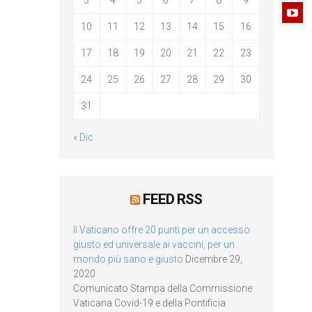
10
11
12
13
14
15
16
17
18
19
20
21
22
23
24
25
26
27
28
29
30
31
« Dic
FEED RSS
Il Vaticano offre 20 punti per un accesso
giusto ed universale ai vaccini, per un
mondo più sano e giusto
Dicembre 29,
2020
Comunicato Stampa della Commissione
Vaticana Covid-19 e della Pontificia