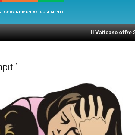
A
CHIESA E MONDO
DOCUMENTI
Il Vaticano offre 20 punti per 
iti’