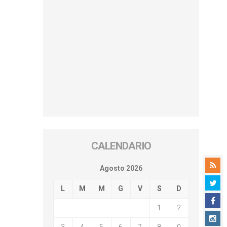
CALENDARIO
Agosto 2026
L
M
M
G
V
S
D
1
2
3
4
5
6
7
8
9