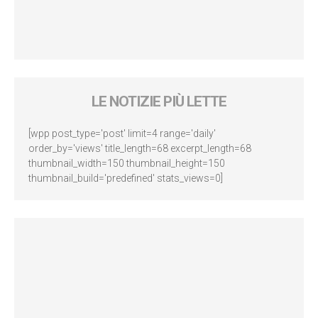
LE NOTIZIE PIÙ LETTE
[wpp post_type='post' limit=4 range='daily'
order_by='views' title_length=68 excerpt_length=68
thumbnail_width=150 thumbnail_height=150
thumbnail_build='predefined' stats_views=0]