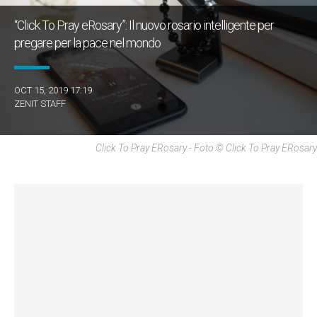
“Click To Pray eRosary”: Il nuovo rosario intelligente per
pregare per la pace nel mondo
OCT 15, 2019 17:19
ZENIT STAFF
Click To Pray ERosary - Foto © Click To Pray ERosary