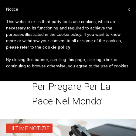
IT
Notice
x
This website or its third party tools use cookies, which are
necessary to its functioning and required to achieve the
TAG
purposes illustrated in the cookie policy. If you want to know
Posts Tagged ‘Click To
more or withdraw your consent to all or some of the cookies,
please refer to the
cookie policy
.
Pray ERosary: Il Nuovo
By closing this banner, scrolling this page, clicking a link or
continuing to browse otherwise, you agree to the use of cookies.
Rosario Intelligente
Per Pregare Per La
Pace Nel Mondo’
ULTIME NOTIZIE