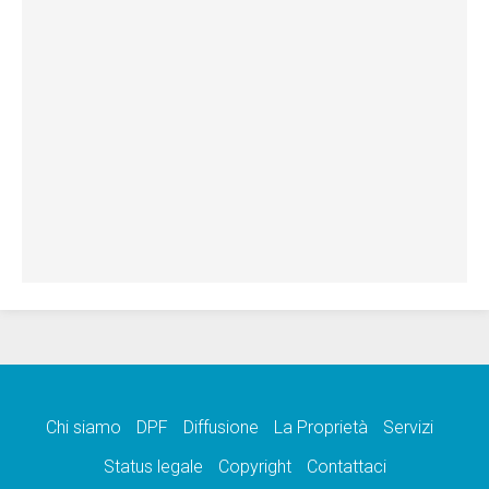
Chi siamo
DPF
Diffusione
La Proprietà
Servizi
Status legale
Copyright
Contattaci