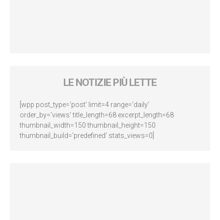
LE NOTIZIE PIÙ LETTE
[wpp post_type='post' limit=4 range='daily'
order_by='views' title_length=68 excerpt_length=68
thumbnail_width=150 thumbnail_height=150
thumbnail_build='predefined' stats_views=0]