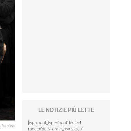
LE NOTIZIE PIÙ LETTE
[wpp post_type='post' limit=4
re Romano
range='daily' order_by='views'