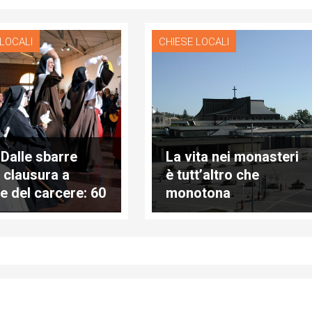
 LOCALI
CHIESE LOCALI
 Dalle sbarre
La vita nei monasteri
a clausura a
è tutt’altro che
le del carcere: 60
monotona
e incontrano 60
nute