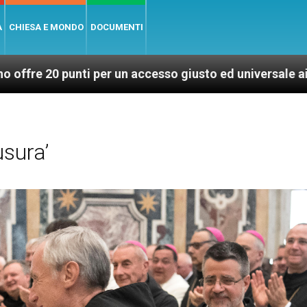
A
CHIESA E MONDO
DOCUMENTI
unti per un accesso giusto ed universale ai vaccini, pe
sura’