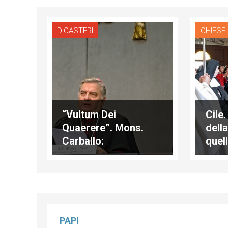
DICASTERI
CHIESE
“Vultum Dei
Cile.
Quaerere”. Mons.
dell
Carballo:
quel
“Documento che
suor
colma una lacuna
dete
degli anni post-
conciliari”
PAPI