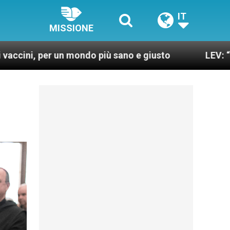
IT
MISSIONE
r un mondo più sano e giusto
LEV: “Papa Frances