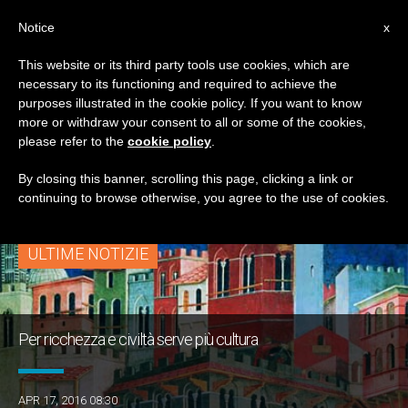
IT
Notice
x
This website or its third party tools use cookies, which are
necessary to its functioning and required to achieve the
TAG
purposes illustrated in the cookie policy. If you want to know
Posts Tagged ‘civiltà
more or withdraw your consent to all or some of the cookies,
please refer to the
cookie policy
.
Ignoranza’
By closing this banner, scrolling this page, clicking a link or
continuing to browse otherwise, you agree to the use of cookies.
ULTIME NOTIZIE
Per ricchezza e civiltà serve più cultura
APR 17, 2016 08:30