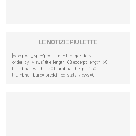
LE NOTIZIE PIÙ LETTE
[wpp post_type='post' limit=4 range='daily'
order_by='views' title_length=68 excerpt_length=68
thumbnail_width=150 thumbnail_height=150
thumbnail_build='predefined' stats_views=0]