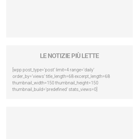
LE NOTIZIE PIÙ LETTE
[wpp post_type='post' limit=4 range='daily'
order_by='views' title_length=68 excerpt_length=68
thumbnail_width=150 thumbnail_height=150
thumbnail_build='predefined' stats_views=0]