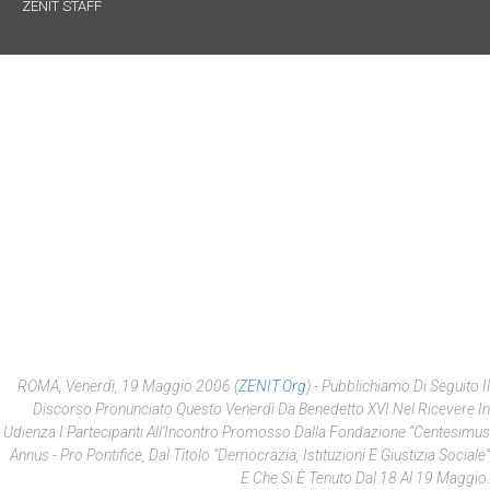
ZENIT STAFF
ROMA, Venerdì, 19 Maggio 2006 (
ZENIT.org
).- Pubblichiamo Di Seguito Il
Discorso Pronunciato Questo Venerdì Da Benedetto XVI Nel Ricevere In
Udienza I Partecipanti All’Incontro Promosso Dalla Fondazione “Centesimus
Annus - Pro Pontifice, Dal Titolo “Democrazia, Istituzioni E Giustizia Sociale”
E Che Si È Tenuto Dal 18 Al 19 Maggio.