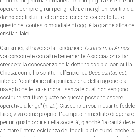
un'ottica di genuina solidarietà, che impegni a vivere e ad
operare sempre gli uni per gli altri, e mai gli uni contro o a
danno degli altri. In che modo rendere concreto tutto
questo nel contesto mondiale di oggi è la grande sfida dei
cristiani laici.
Cari amici, attraverso la Fondazione
Centesimus Annus
voi concorrete con altre benemerite Associazioni a far
crescere la conoscenza della dottrina sociale, con cui la
Chiesa, come ho scritto nell’Enciclica
Deus caritas est
,
intende "contribuire alla purificazione della ragione e al
risveglio delle forze morali, senza le quali non vengono
costruite strutture giuste né queste possono essere
operative a lungo" (n. 29). Ciascuno di voi, in quanto fedele
laico, viva come proprio il "compito immediato di operare
per un giusto ordine nella società", giacché "la carità deve
animare l'intera esistenza dei fedeli laici e quindi anche la