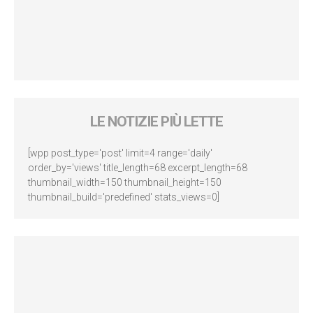
LE NOTIZIE PIÙ LETTE
[wpp post_type='post' limit=4 range='daily'
order_by='views' title_length=68 excerpt_length=68
thumbnail_width=150 thumbnail_height=150
thumbnail_build='predefined' stats_views=0]