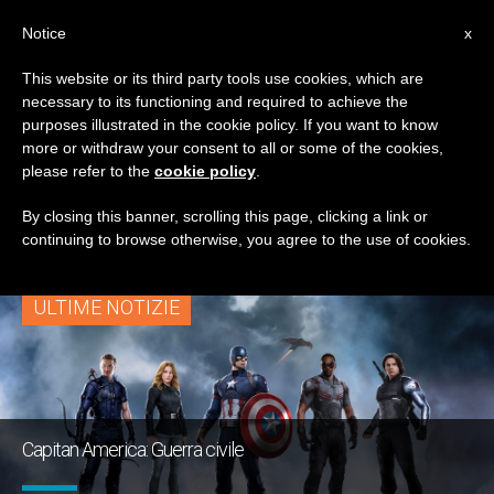
IT
Notice
x
This website or its third party tools use cookies, which are
necessary to its functioning and required to achieve the
TAG
purposes illustrated in the cookie policy. If you want to know
Posts Tagged ‘civil
more or withdraw your consent to all or some of the cookies,
please refer to the
cookie policy
.
War. Supereroi’
By closing this banner, scrolling this page, clicking a link or
continuing to browse otherwise, you agree to the use of cookies.
ULTIME NOTIZIE
Capitan America: Guerra civile