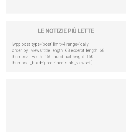
LE NOTIZIE PIÙ LETTE
[wpp post_type='post' limit=4 range='daily'
order_by='views' title_length=68 excerpt_length=68
thumbnail_width=150 thumbnail_height=150
thumbnail_build='predefined' stats_views=0]