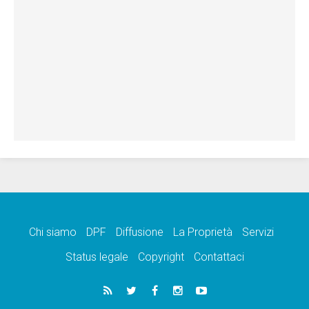
Chi siamo
DPF
Diffusione
La Proprietà
Servizi
Status legale
Copyright
Contattaci