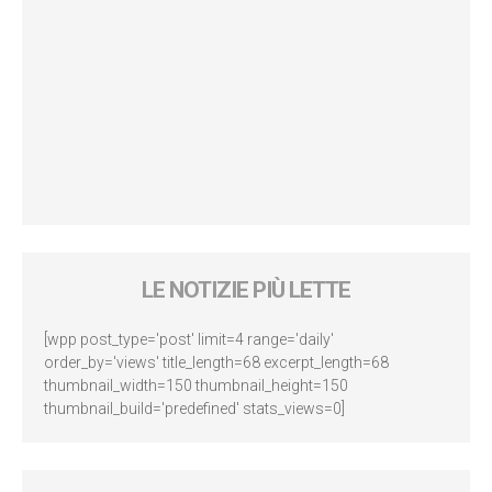
LE NOTIZIE PIÙ LETTE
[wpp post_type='post' limit=4 range='daily'
order_by='views' title_length=68 excerpt_length=68
thumbnail_width=150 thumbnail_height=150
thumbnail_build='predefined' stats_views=0]